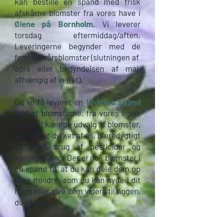
kan bestille en spand med frisk
afskårne blomster fra vores have i
Ølene på Bornholm
. Vi leverer
torsdag eftermiddag/aften.
Leveringerne begynder med de
første forårsblomster (slutningen af ​​
april eller begyndelsen af ​​maj,
afhængig af vejret).
Du vil få leveret en
10-liters spand
fuld af blomsterne, fra vores egen
have. Et kæmpe udvalg af blomster,
der alle er dyrket af os, bæredygtigt
og uden brug af pesticider og
kunstgødning. Der er nok blomster i
en spand til, at du kan dele dem op
flere mindre, som du kan nyde i dit
hjem eller give dem videre til nogen,
du vil glæde.