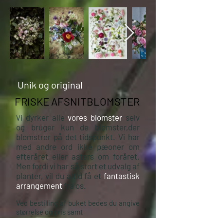
Unik og original
FRISKE AFSNITBLOMSTER
i dyrker alle
vores blomster
selv
V
og bruger kun de blomster,der
blomstrer på det tidspunkt. Vi har
med andre ord ikke pæoner om
efteråret eller asters om foråret.
Men fordi vi har så stort et udvalg af
planter, vil du altid få et
fantastisk
arrangement
fra os.
Ved bestilling af buket bedes du angive
størrelse og pris samt