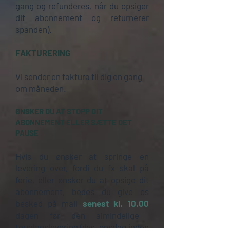
gang og refunderes, når du opsiger
dit abonnement og returnerer
spanden).
FAKTURERING
Vi sender en faktura til dig en gang
om måneden.
ØNSKER DU AT STOPP DIT
ABONNEMENT ELLER SÆTTE DET
PAUSE
Hvis du ønsker at springe en
levering over, fordi du fx skal på
ferie, eller ønsker du at opsige dit
abonnement, bedes du give os
besked på mail
senest kl. 10.00
dagen før den almindelige
torsdagslevering (dvs. onsdag inden