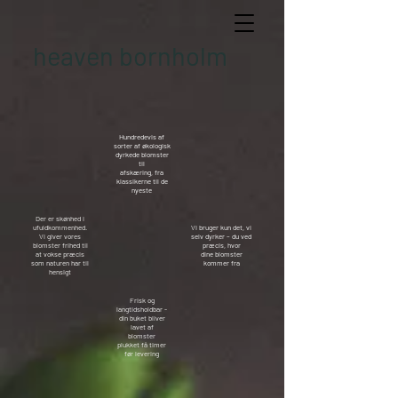
heaven bornholm
Hundredevis af
sorter af økologisk
dyrkede blomster
til
afskæring, fra
klassikerne til de
nyeste
Der er skønhed i
ufuldkommenhed.
Vi bruger kun det, vi
Vi giver vores
selv dyrker – du ved
blomster frihed til
præcis, hvor
at vokse præcis
dine blomster
som naturen har til
kommer fra
hensigt
Frisk og
langtidsholdbar -
din buket bliver
lavet af
blomster
plukket få timer
før levering