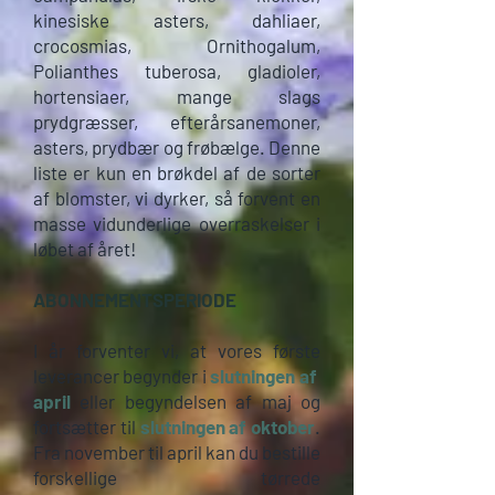
kinesiske asters, dahliaer,
crocosmias, Ornithogalum,
Polianthes tuberosa, gladioler,
hortensiaer, mange slags
prydgræsser, efterårsanemoner,
asters, prydbær og frøbælge. Denne
liste er kun en brøkdel af de sorter
af blomster, vi dyrker, så forvent en
masse vidunderlige overraskelser i
løbet af året!
ABONNEMENTSPERIODE
I år forventer vi, at vores første
leverancer begynder i
slutningen af ​​
april
eller begyndelsen af ​​maj og
fortsætter til
slutningen af ​​oktober
.
Fra november til april kan du bestille
forskellige tørrede