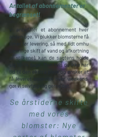
Antallet af abonnementer er
begrænset!
Vi anbefaler et abonnement hver
anden uge. Vi plukker blomsterne få
timer før levering, så med lidt omhu
(jævnlige skift af vand og afkortning
af stilkene), kan de sagtens holde
sig 10-14 dage. Men hvis du ikke har
tid til den ekstra pleje og ønsker at
få leveret blomster hver weekend,
gør vi selvfølgelig gerne det.
Se årstiderne skifte
med vores
blomster: Nye
sorter af blomster