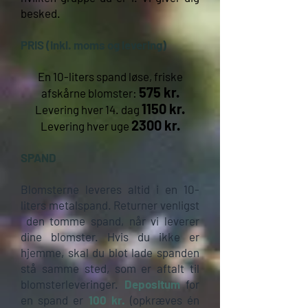
besked.
PRIS (inkl. moms og levering)
En 10-liters spand løse, friske
575 kr.
afskårne blomster:
1150 kr.
Levering hver 14. dag
2300 kr.
Levering hver uge
SPAND
Blomsterne leveres altid i en 10-
liters metalspand. Returner venligst
den tomme spand, når vi leverer
dine blomster. Hvis du ikke er
hjemme, skal du blot lade spanden
stå samme sted, som er aftalt til
blomsterleveringer.
Depositum
for
en spand er
100 kr.
(opkræves én