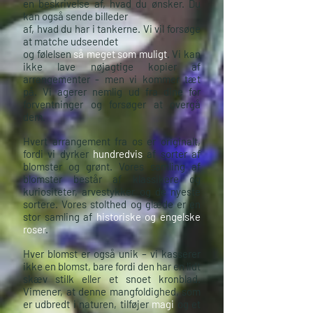
en beskrivelse af, hvad du ønsker. Du
kan også sende billeder
af, hvad du har i tankerne. Vi vil forsøge
at matche udseendet
og følelsen
så meget som muligt
. Vi kan
ikke lave nøjagtige kopier af
arrangementer - men vi kommer tæt
på. Vi agerer nemlig ud fra dine for
forventninger og forsøger at overgå
dem.
Hvert arrangement fra os er originalt,
fordi vi dyrker
hundredvis
af sorter af
blomster og grønt. Vores samling af
blomster består af klassikere og
kuriositeter, arvestykker og de nyeste
sortere. Vores stolthed og glæde er en
stor samling af
historiske og engelske
roser
.
Hver blomst er også unik – vi kasserer
ikke en blomst, bare fordi den har en lidt
skæv stilk eller et snoet kronblad.
Vimener, at denne mangfoldighed, som
er udbredt i naturen, tilføjer
magi
og et