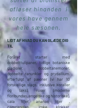
afløser hinanden i
vores have gennem
hele sæsonen.
LIDT AF HVAD DU KAN GLÆDE DIG
TIL
Foråret starter med
dobbelttulipaner, tidlige botaniske
gladioler, dobbeltanemoner,
dobbelte ranunkler og prydallium,
efterfulgt af pæoner (vi har 10
forskellige slags, inklusive koraller
og laks), roser (moderne
floribundas, engelske og historiske),
cala liljer, ananas liljer ,
campanulas, irske klokker,