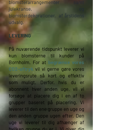
blomsterarrangementer samt
julekranse, og
blomsterdekorationer, af årstidens
udvalg.
LEVERING
På nuværende tidspunkt leverer vi
kun blomsterne til kunder på
Bornholm.
For at
begrænse vores
CO2-aftryk
vil vi gerne gøre vores
leveringsrute så kort og effektiv
som muligt. Derfor, hvis du er
abonnent hver anden uge, vil vi
forsøge at placere dig i en af ​​to
grupper baseret på placering. Vi
leverer til den ene gruppe en uge og
den anden gruppe ugen efter. Den
uge vi leverer til dig afhænger af
hvilken gruppe du er i. Vi giver dig