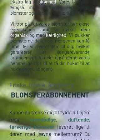
ekstra lag af
skønhed
. Vores blomster
erogså mere duftende end købte
blomster og udstråler en særlig
energi.
Vi tror på, at vores blomster har disse
egenskaber,
fordi vi dyrker dem
organisk
og med
kærlighed
. Vi plukker
blomsterne tidligt om morgenen kun få
timer før vi leverer dem til dig, hvilket
garanterer et længerevarende
arrangement. Vi deler også gerne vores
hemmelige tips til at få din buket til at
holde endnu længere.
Friske, lokale, årstidens
BLOMSTERABONNEMENT
Kunne du tænke dig at fylde dit hjem
med
overdådige, duftende,
farverige blomster
leveret lige til
døren med jævne mellemrum? Du